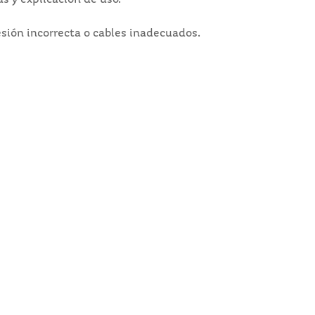
as y explicación de uso.
esión incorrecta o cables inadecuados.