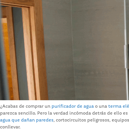
¿Acabas de comprar un
purificador de agua
o una
terma elé
parezca sencillo. Pero la verdad incómoda detrás de ello e
agua que dañan paredes
, cortocircuitos peligrosos, equip
conllevar.