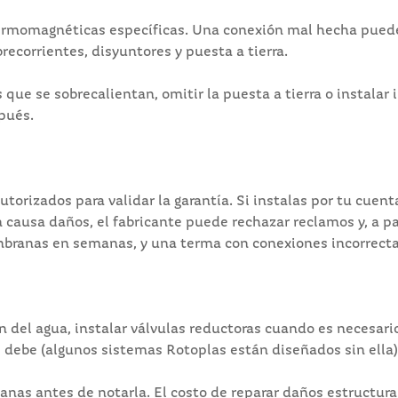
ermomagnéticas específicas. Una conexión mal hecha puede p
recorrientes, disyuntores y puesta a tierra.
que se sobrecalientan, omitir la puesta a tierra o instalar 
pués.
torizados para validar la garantía. Si instalas por tu cuenta
ón causa daños, el fabricante puede rechazar reclamos y, a 
ranas en semanas, y una terma con conexiones incorrectas 
ón del agua, instalar válvulas reductoras cuando es necesar
 debe (algunos sistemas Rotoplas están diseñados sin ella), n
anas antes de notarla. El costo de reparar daños estructural