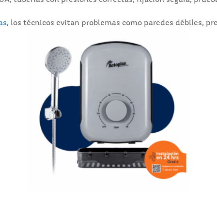
0A, tuberías con presiones correctas, fijación segura, prueb
as
, los técnicos evitan problemas como paredes débiles, pr