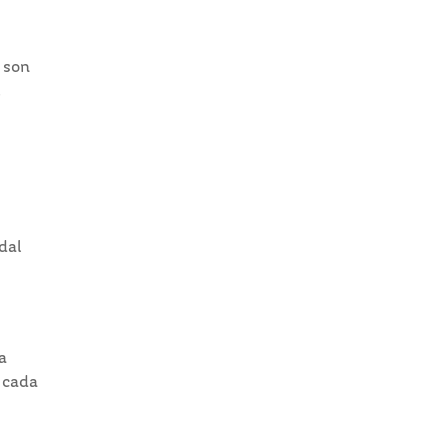
o son
.
dal
a
a cada