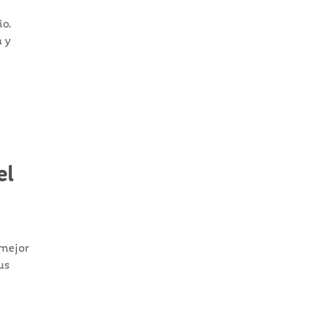
io.
a y
el
 mejor
us