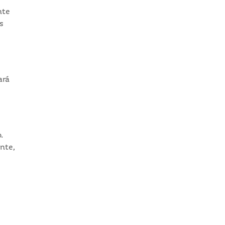
nte
s
ará
.
nte,