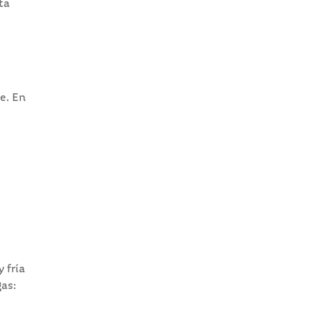
ta
e. En
 fría
gas: