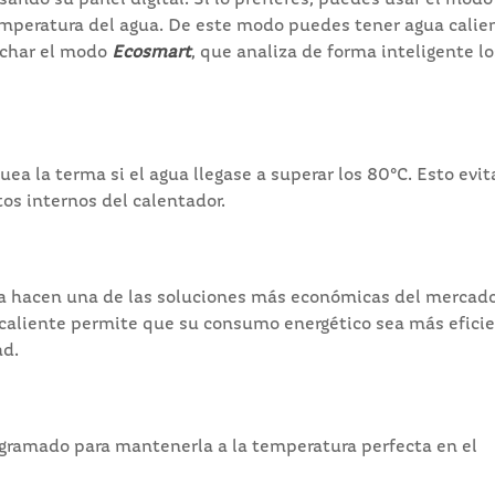
ndo su panel digital. Si lo prefieres, puedes usar el modo
temperatura del agua. De este modo puedes tener agua calie
echar el modo
Ecosmart
, que analiza de forma inteligente lo
a la terma si el agua llegase a superar los 80°C. Esto evit
s internos del calentador.
, la hacen una de las soluciones más económicas del mercado
a caliente permite que su consumo energético sea más eficie
ad.
ogramado para mantenerla a la temperatura perfecta en el