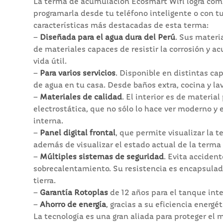
La terma de acumulación Ecosmart Wifi logra com
programarla desde tu teléfono inteligente o con t
características más destacadas de esta terma:
–
Diseñada para el agua dura del Perú
. Sus mater
de materiales capaces de resistir la corrosión y a
vida útil.
–
Para varios servicios
. Disponible en distintas cap
de agua en tu casa. Desde baños extra, cocina y la
–
Materiales de calidad
. El interior es de materi
electrostática, que no sólo lo hace ver moderno y
interna.
–
Panel digital frontal
, que permite visualizar la 
además de visualizar el estado actual de la terma
–
Múltiples sistemas de seguridad
. Evita acciden
sobrecalentamiento. Su resistencia es encapsulada
tierra.
–
Garantía Rotoplas
de 12 años para el tanque inte
–
Ahorro de energía
, gracias a su eficiencia energét
La tecnología es una gran aliada para proteger el