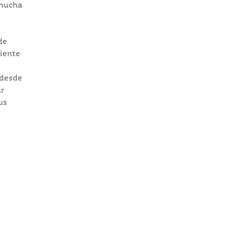
 mucha
de
liente
 desde
ar
us