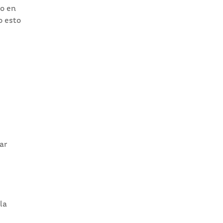
io en
o esto
ar
la