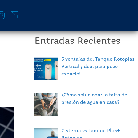
Entradas Recientes
5 ventajas del Tanque Rotoplas
Vertical ¡ideal para poco
espacio!
¿Cómo solucionar la falta de
presión de agua en casa?
Cisterna vs Tanque Plus+