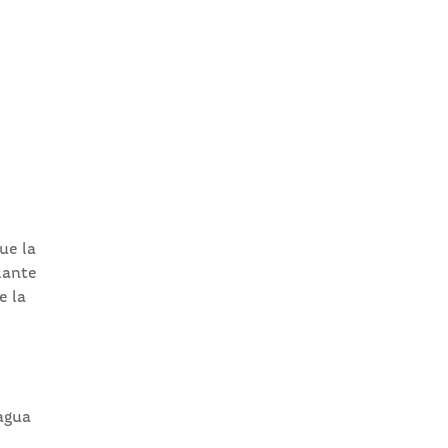
ue la
iante
e la
agua