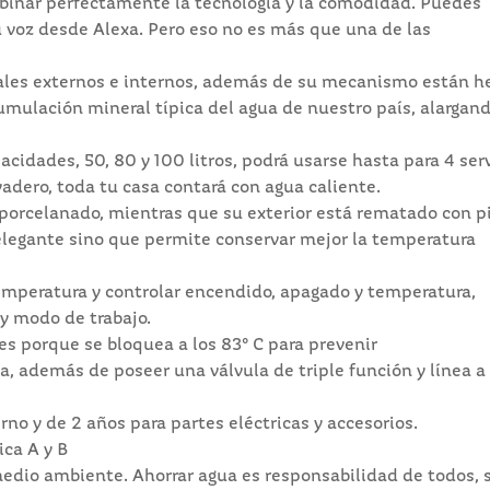
binar perfectamente la tecnología y la comodidad. Puedes
u voz desde Alexa. Pero eso no es más que una de las
iales externos e internos, además de su mecanismo están h
cumulación mineral típica del agua de nuestro país, alargan
acidades, 50, 80 y 100 litros, podrá usarse hasta para 4 ser
vadero, toda tu casa contará con agua caliente.
al porcelanado, mientras que su exterior está rematado con p
 elegante sino que permite conservar mejor la temperatura
temperatura y controlar encendido, apagado y temperatura,
 y modo de trabajo.
tes porque se bloquea a los 83° C para prevenir
, además de poseer una válvula de triple función y línea a
rno y de 2 años para partes eléctricas y accesorios.
ica A y B
 medio ambiente. Ahorrar agua es responsabilidad de todos, 