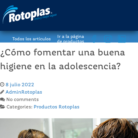
Ir a la página
Todos los artículos
de productos
¿Cómo fomentar una buena
higiene en la adolescencia?
8 julio 2022
AdminRotoplas
No comments
Categories:
Productos Rotoplas