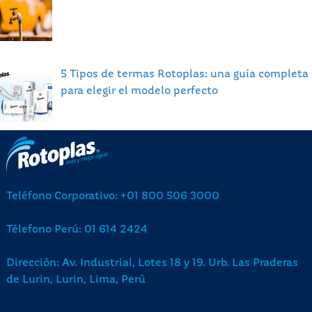
5 Tipos de termas Rotoplas: una guía completa
para elegir el modelo perfecto
Teléfono Corporativo: +01 800 506 3000
Télefono Perú: 01 614 2424
Dirección: Av. Industrial, Lotes 18 y 19. Urb. Las Praderas
de Lurin, Lurin, Lima, Perú