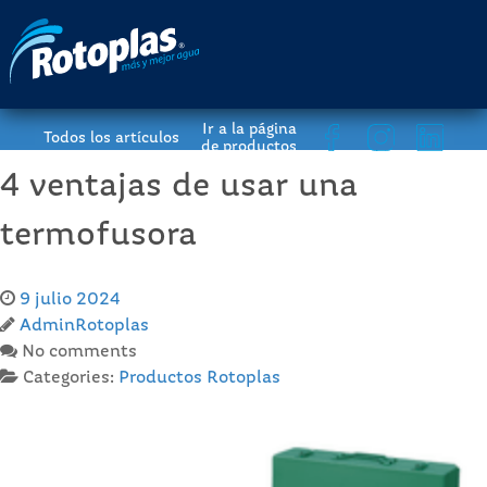
Ir a la página
Todos los artículos
de productos
4 ventajas de usar una
termofusora
9 julio 2024
AdminRotoplas
No comments
Categories:
Productos Rotoplas