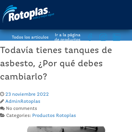
Ir a la página
Todos los artículos
de productos
Todavía tienes tanques de
asbesto, ¿Por qué debes
cambiarlo?
23 noviembre 2022
AdminRotoplas
No comments
Categories:
Productos Rotoplas