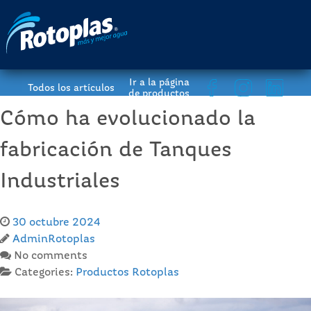
Ir a la página
Todos los artículos
de productos
Cómo ha evolucionado la
fabricación de Tanques
Industriales
30 octubre 2024
AdminRotoplas
No comments
Categories:
Productos Rotoplas