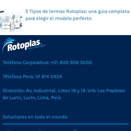
5 Tipos de termas Rotoplas: una guía completa
para elegir el modelo perfecto
Teléfono Corporativo: +01 800 506 3000
Télefono Perú: 01 614 2424
Dirección: Av. Industrial, Lotes 18 y 19. Urb. Las Praderas
de Lurin, Lurin, Lima, Perú
Soluciones en todo el mundo