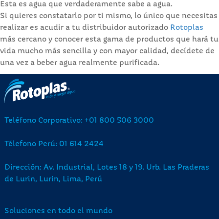
Esta es agua que verdaderamente sabe a agua.
Si quieres constatarlo por ti mismo, lo único que necesitas
realizar es acudir a tu distribuidor autorizado
Rotoplas
más cercano y conocer esta gama de productos que hará tu
vida mucho más sencilla y con mayor calidad, decídete de
una vez a beber agua realmente purificada.
Teléfono Corporativo: +01 800 506 3000
Télefono Perú: 01 614 2424
Dirección: Av. Industrial, Lotes 18 y 19. Urb. Las Praderas
de Lurin, Lurin, Lima, Perú
Soluciones en todo el mundo